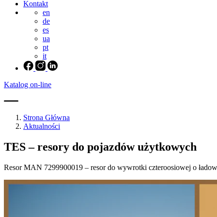
Kontakt
en
de
es
ua
pt
it
Katalog on-line
Strona Główna
Aktualności
TES – resory do pojazdów użytkowych
Resor MAN 7299900019 – resor do wywrotki czteroosiowej o ładowno