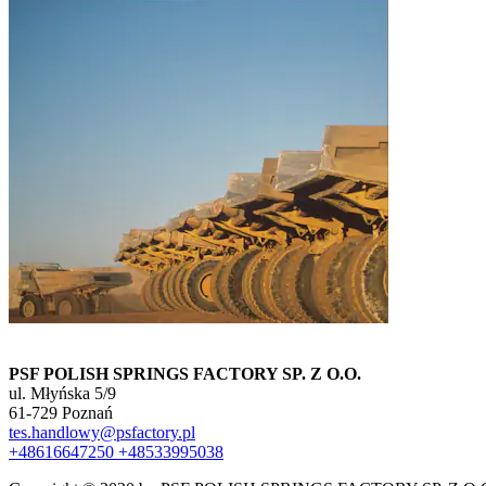
PSF POLISH SPRINGS FACTORY SP. Z O.O.
ul. Młyńska 5/9
61-729 Poznań
tes.handlowy@psfactory.pl
+48616647250
+48533995038