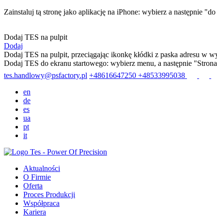
Zainstaluj tą stronę jako aplikację na iPhone: wybierz
a następnie "d
Dodaj TES na pulpit
Dodaj
Dodaj TES na pulpit, przeciągając ikonkę kłódki z paska adresu w wy
Dodaj TES do ekranu startowego: wybierz menu
, a następnie "Stron
tes.handlowy@psfactory.pl
+48616647250
+48533995038
en
de
es
ua
pt
it
Aktualności
O Firmie
Oferta
Proces Produkcji
Współpraca
Kariera