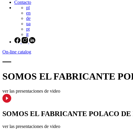
Contacto
pl
en
de
ua
pt
it
On-line catalog
SOMOS EL FABRICANTE POL
ver las presentaciones de video
SOMOS EL FABRICANTE POLACO DE 
ver las presentaciones de video