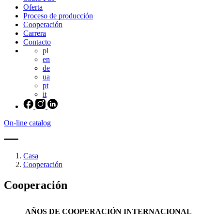
Oferta
Proceso de producción
Cooperación
Carrera
Contacto
pl
en
de
ua
pt
it
On-line catalog
Casa
Cooperación
Cooperación
AÑOS DE COOPERACIÓN INTERNACIONAL