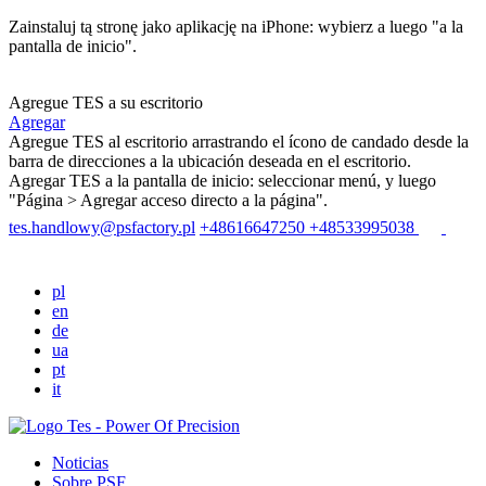
Zainstaluj tą stronę jako aplikację na iPhone: wybierz
a luego "a la
pantalla de inicio".
Agregue TES a su escritorio
Agregar
Agregue TES al escritorio arrastrando el ícono de candado desde la
barra de direcciones a la ubicación deseada en el escritorio.
Agregar TES a la pantalla de inicio: seleccionar menú
, y luego
"Página > Agregar acceso directo a la página".
tes.handlowy@psfactory.pl
+48616647250
+48533995038
pl
en
de
ua
pt
it
Noticias
Sobre PSF