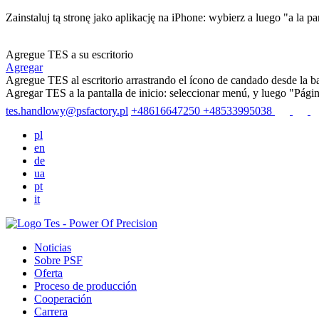
Zainstaluj tą stronę jako aplikację na iPhone: wybierz
a luego "a la pa
Agregue TES a su escritorio
Agregar
Agregue TES al escritorio arrastrando el ícono de candado desde la bar
Agregar TES a la pantalla de inicio: seleccionar menú
, y luego "Págin
tes.handlowy@psfactory.pl
+48616647250
+48533995038
pl
en
de
ua
pt
it
Noticias
Sobre PSF
Oferta
Proceso de producción
Cooperación
Carrera