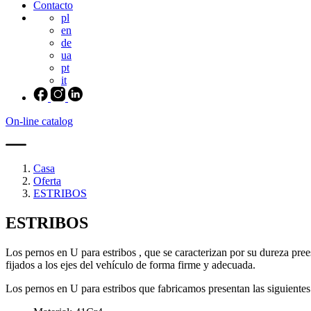
Contacto
pl
en
de
ua
pt
it
On-line catalog
Casa
Oferta
ESTRIBOS
ESTRIBOS
Los pernos en U para estribos , que se caracterizan por su dureza pr
fijados a los ejes del vehículo de forma firme y adecuada.
Los pernos en U para estribos que fabricamos presentan las siguientes 