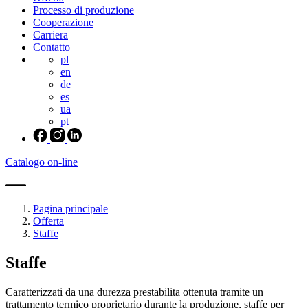
Processo di produzione
Cooperazione
Carriera
Contatto
pl
en
de
es
ua
pt
Catalogo on-line
Pagina principale
Offerta
Staffe
Staffe
Caratterizzati da una durezza prestabilita ottenuta tramite un
trattamento termico proprietario durante la produzione, staffe per