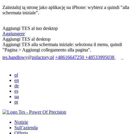
Zainstaluj tą stronę jako aplikację na iPhone: wybierz
a quindi "alla
schermata iniziale".
Aggiungi TES al tuo desktop
Aggiungere
Aggiungi TES al desktop
Aggiungi TES alla schermata iniziale: seleziona il menu
, quindi
"Pagina > Aggiungi collegamento alla pagina".
tes.handlowy@psfactory.pl
+48616647250
+48533995038
pl
en
de
es
ua
pt
Notizie
Sull’azienda
Offerta