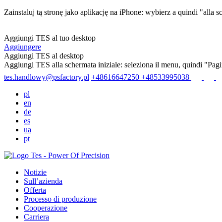
Zainstaluj tą stronę jako aplikację na iPhone: wybierz
a quindi "alla s
Aggiungi TES al tuo desktop
Aggiungere
Aggiungi TES al desktop
Aggiungi TES alla schermata iniziale: seleziona il menu
, quindi "Pag
tes.handlowy@psfactory.pl
+48616647250
+48533995038
pl
en
de
es
ua
pt
Notizie
Sull’azienda
Offerta
Processo di produzione
Cooperazione
Carriera