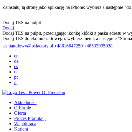
Zainstaluj tą stronę jako aplikację na iPhone: wybierz
a następnie "d
Dodaj TES na pulpit
Dodaj
Dodaj TES na pulpit, przeciągając ikonkę kłódki z paska adresu w wy
Dodaj TES do ekranu startowego: wybierz menu
, a następnie "Stron
tes.handlowy@psfactory.pl
+48616647250
+48533995038
en
de
es
ua
pt
it
Aktualności
O Firmie
Oferta
Proces Produkcji
Współpraca
Kariera