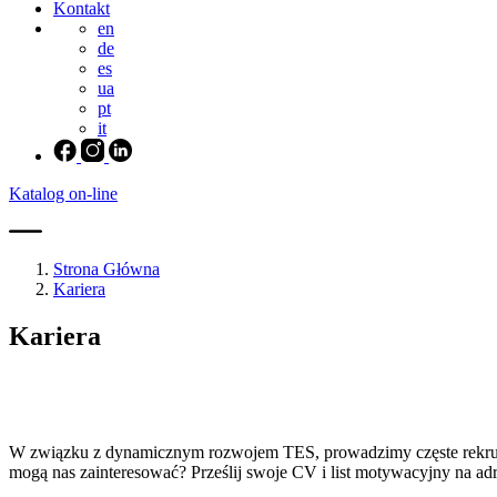
Kontakt
en
de
es
ua
pt
it
Katalog on-line
Strona Główna
Kariera
Kariera
W związku z dynamicznym rozwojem TES, prowadzimy częste rekrutacj
mogą nas zainteresować? Prześlij swoje CV i list motywacyjny na ad