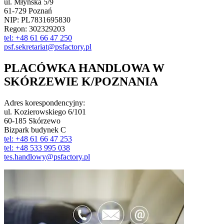
ul. Młyńska 5/9
61-729 Poznań
NIP: PL7831695830
Regon: 302329203
tel: +48 61 66 47 250
psf.sekretariat@psfactory.pl
PLACÓWKA HANDLOWA W
SKÓRZEWIE K/POZNANIA
Adres korespondencyjny:
ul. Kozierowskiego 6/101
60-185 Skórzewo
Bizpark budynek C
tel: +48 61 66 47 253
tel: +48 533 995 038
tes.handlowy@psfactory.pl