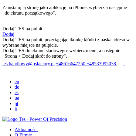
Zainstaluj tą stronę jako aplikację na iPhone: wybierz
a następnie
"do ekranu początkowego".
Dodaj TES na pulpit
Dodaj
Dodaj TES na pulpit, przeciągając ikonkę kłódki z paska adresu w
wybrane miejsce na pulpicie.
Dodaj TES do ekranu startowego: wybierz menu
, a następnie
"Strona > Dodaj skrót do strony".
tes.handlowy@psfactory.pl
+48616647250
+48533995038
en
de
es
ua
pt
it
Aktualności
O Firmie