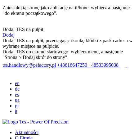
Zainstaluj tą stronę jako aplikację na iPhone: wybierz
a następnie
"do ekranu początkowego".
Dodaj TES na pulpit
Dodaj
Dodaj TES na pulpit, przeciągając ikonkę kłódki z paska adresu w
wybrane miejsce na pulpicie.
Dodaj TES do ekranu startowego: wybierz menu
, a następnie
"Strona > Dodaj skrót do strony".
tes.handlowy@psfactory.pl
+48616647250
+48533995038
en
de
es
ua
pt
it
Aktualności
O Firmie