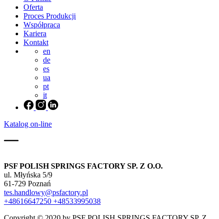
Oferta
Proces Produkcji
Współpraca
Kariera
Kontakt
en
de
es
ua
pt
it
Katalog on-line
PSF POLISH SPRINGS FACTORY SP. Z O.O.
ul. Młyńska 5/9
61-729 Poznań
tes.handlowy@psfactory.pl
+48616647250
+48533995038
Copyright © 2020 by PSF POLISH SPRINGS FACTORY SP. Z