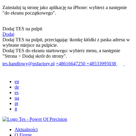
Zainstaluj tą stronę jako aplikację na iPhone: wybierz
a następnie
"do ekranu początkowego".
Dodaj TES na pulpit
Dodaj
Dodaj TES na pulpit, przeciągając ikonkę kłódki z paska adresu w
wybrane miejsce na pulpicie.
Dodaj TES do ekranu startowego: wybierz menu
, a następnie
"Strona > Dodaj skrót do strony".
tes.handlowy@psfactory.pl
+48616647250
+48533995038
en
de
es
ua
pt
it
Aktualności
O Firmie