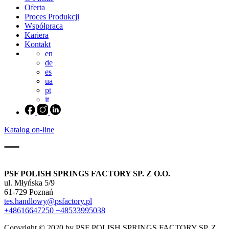
Oferta
Proces Produkcji
Współpraca
Kariera
Kontakt
en
de
es
ua
pt
it
Katalog on-line
PSF POLISH SPRINGS FACTORY SP. Z O.O.
ul. Młyńska 5/9
61-729 Poznań
tes.handlowy@psfactory.pl
+48616647250
+48533995038
Copyright © 2020 by PSF POLISH SPRINGS FACTORY SP. Z