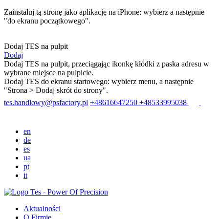
Zainstaluj tą stronę jako aplikację na iPhone: wybierz
a następnie
"do ekranu początkowego".
Dodaj TES na pulpit
Dodaj
Dodaj TES na pulpit, przeciągając ikonkę kłódki z paska adresu w
wybrane miejsce na pulpicie.
Dodaj TES do ekranu startowego: wybierz menu
, a następnie
"Strona > Dodaj skrót do strony".
tes.handlowy@psfactory.pl
+48616647250
+48533995038
en
de
es
ua
pt
it
Aktualności
O Firmie