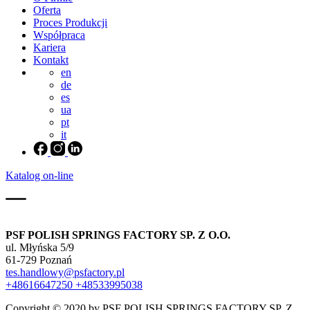
Oferta
Proces Produkcji
Współpraca
Kariera
Kontakt
en
de
es
ua
pt
it
Katalog on-line
PSF POLISH SPRINGS FACTORY SP. Z O.O.
ul. Młyńska 5/9
61-729 Poznań
tes.handlowy@psfactory.pl
+48616647250
+48533995038
Copyright © 2020 by PSF POLISH SPRINGS FACTORY SP. Z