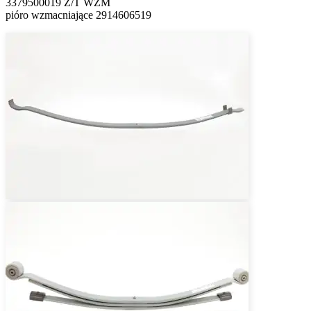
3379500019 Z/T WZM
pióro wzmacniające 2914606519