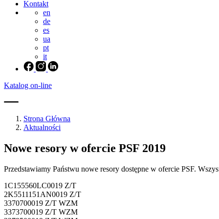
Kontakt
en
de
es
ua
pt
it
Katalog on-line
Strona Główna
Aktualności
Nowe resory w ofercie PSF 2019
Przedstawiamy Państwu nowe resory dostępne w ofercie PSF. Wszystki
1C155560LC0019 Z/T
2K5511151AN0019 Z/T
3370700019 Z/T WZM
3373700019 Z/T WZM