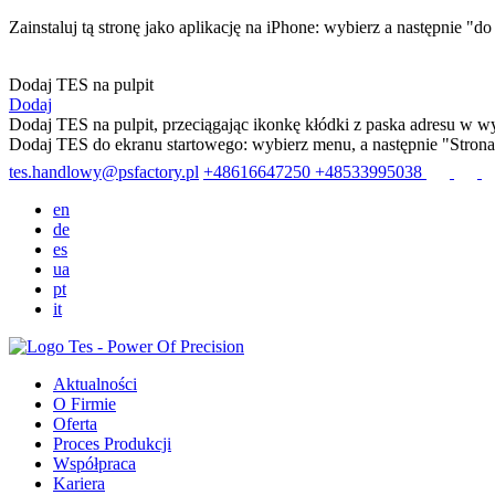
Zainstaluj tą stronę jako aplikację na iPhone: wybierz
a następnie "d
Dodaj TES na pulpit
Dodaj
Dodaj TES na pulpit, przeciągając ikonkę kłódki z paska adresu w wy
Dodaj TES do ekranu startowego: wybierz menu
, a następnie "Stron
tes.handlowy@psfactory.pl
+48616647250
+48533995038
en
de
es
ua
pt
it
Aktualności
O Firmie
Oferta
Proces Produkcji
Współpraca
Kariera