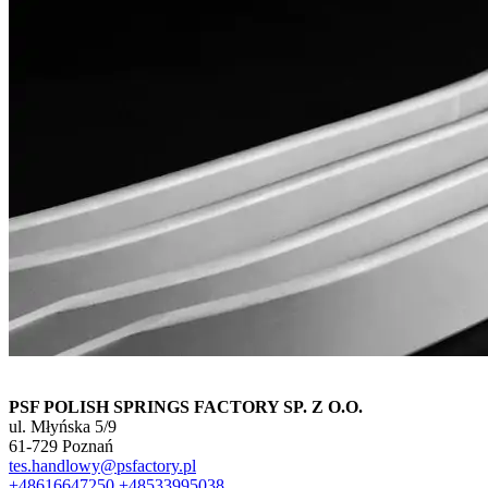
PSF POLISH SPRINGS FACTORY SP. Z O.O.
ul. Młyńska 5/9
61-729 Poznań
tes.handlowy@psfactory.pl
+48616647250
+48533995038