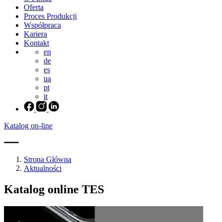
Oferta
Proces Produkcji
Współpraca
Kariera
Kontakt
en
de
es
ua
pt
it
Katalog on-line
Strona Główna
Aktualności
Katalog online TES