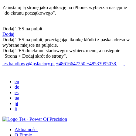
Zainstaluj tą stronę jako aplikację na iPhone: wybierz
a następnie
"do ekranu początkowego".
Dodaj TES na pulpit
Dodaj
Dodaj TES na pulpit, przeciągając ikonkę kłódki z paska adresu w
wybrane miejsce na pulpicie.
Dodaj TES do ekranu startowego: wybierz menu
, a następnie
"Strona > Dodaj skrót do strony".
tes.handlowy@psfactory.pl
+48616647250
+48533995038
en
de
es
ua
pt
it
Aktualności
O Firmie