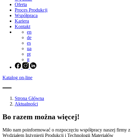
Oferta
Proces Produkcji
Współpraca
Kariera
Kontakt
en
de
es
ua
pt
it
Katalog on-line
Strona Główna
Aktualności
Bo razem można więcej!
Miło nam poinformować o rozpoczęciu współpracy naszej firmy z
Wydziałem Inżynierii Produkcji i Technologii Materiałów