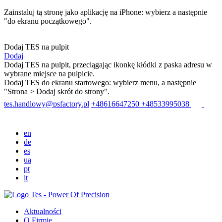
Zainstaluj tą stronę jako aplikację na iPhone: wybierz
a następnie
"do ekranu początkowego".
Dodaj TES na pulpit
Dodaj
Dodaj TES na pulpit, przeciągając ikonkę kłódki z paska adresu w
wybrane miejsce na pulpicie.
Dodaj TES do ekranu startowego: wybierz menu
, a następnie
"Strona > Dodaj skrót do strony".
tes.handlowy@psfactory.pl
+48616647250
+48533995038
en
de
es
ua
pt
it
Aktualności
O Firmie