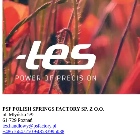
PSF POLISH SPRINGS FACTORY SP. Z O.O.
ul. Młyńska 5/9
61-729 Poznań
tes.handlowy@psfactory.pl
+48616647250
+48533995038