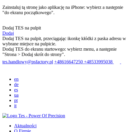
Zainstaluj tą stronę jako aplikację na iPhone: wybierz
a następnie
"do ekranu początkowego".
Dodaj TES na pulpit
Dodaj
Dodaj TES na pulpit, przeciągając ikonkę kłódki z paska adresu w
wybrane miejsce na pulpicie.
Dodaj TES do ekranu startowego: wybierz menu
, a następnie
"Strona > Dodaj skrót do strony".
tes.handlowy@psfactory.pl
+48616647250
+48533995038
en
de
es
ua
pt
it
Aktualności
O Firmie