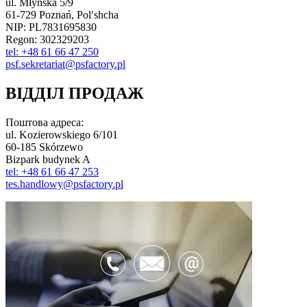
ul. Młyńska 5/9
61-729 Poznań, Polʹshcha
NIP: PL7831695830
Regon: 302329203
tel: +48 61 66 47 250
psf.sekretariat@psfactory.pl
ВІДДІЛ ПРОДАЖ
Поштова адреса:
ul. Kozierowskiego 6/101
60-185 Skórzewo
Bizpark budynek A
tel: +48 61 66 47 253
tes.handlowy@psfactory.pl