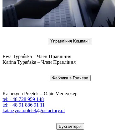
Yправління Kомпанії
Ewa Typańska – Член Правління
Karina Typańska – Член Правління
Фабрика в Голчево
Katarzyna Połętek – Офіс Менеджер
tel: +48 728 959 148
tel: +48 91 886 91 11
katarzyna.poletek@psfactory.pl
Бухгалтерія