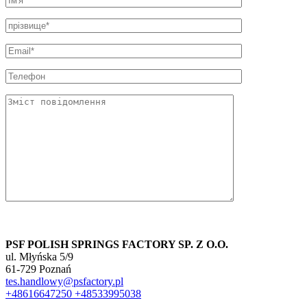
PSF POLISH SPRINGS FACTORY SP. Z O.O.
ul. Młyńska 5/9
61-729 Poznań
tes.handlowy@psfactory.pl
+48616647250
+48533995038