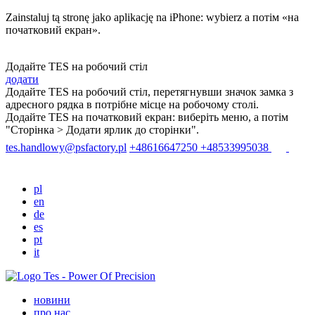
Zainstaluj tą stronę jako aplikację na iPhone: wybierz
a потім «на
початковий екран».
Додайте TES на робочий стіл
додати
Додайте ТЕS на робочий стіл, перетягнувши значок замка з
адресного рядка в потрібне місце на робочому столі.
Додайте TES на початковий екран: виберіть меню
, а потім
"Сторінка > Додати ярлик до сторінки".
tes.handlowy@psfactory.pl
+48616647250
+48533995038
pl
en
de
es
pt
it
новини
про нас