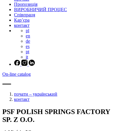
Пропозиція
ВИРОБНИЧИЙ ПРОЦЕС
Співпраця
Кар’єра
контакт
pl
en
de
es
pt
it
On-line catalog
почати – український
контакт
PSF POLISH SPRINGS FACTORY
SP. Z O.O.