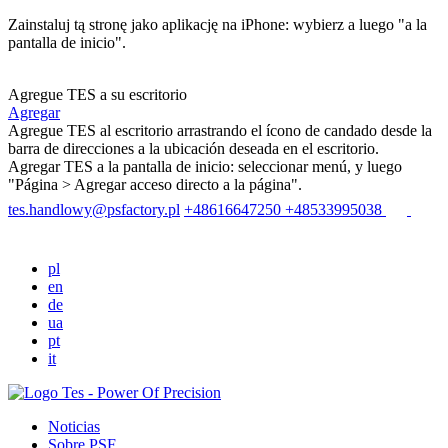
Zainstaluj tą stronę jako aplikację na iPhone: wybierz
a luego "a la
pantalla de inicio".
Agregue TES a su escritorio
Agregar
Agregue TES al escritorio arrastrando el ícono de candado desde la
barra de direcciones a la ubicación deseada en el escritorio.
Agregar TES a la pantalla de inicio: seleccionar menú
, y luego
"Página > Agregar acceso directo a la página".
tes.handlowy@psfactory.pl
+48616647250
+48533995038
pl
en
de
ua
pt
it
Noticias
Sobre PSF