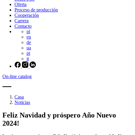
Oferta
Proceso de producción
Cooperación
Carrera
Contacto
pl
en
de
ua
pt
it
On-line catalog
Casa
Noticias
Feliz Navidad y próspero Año Nuevo
2024!