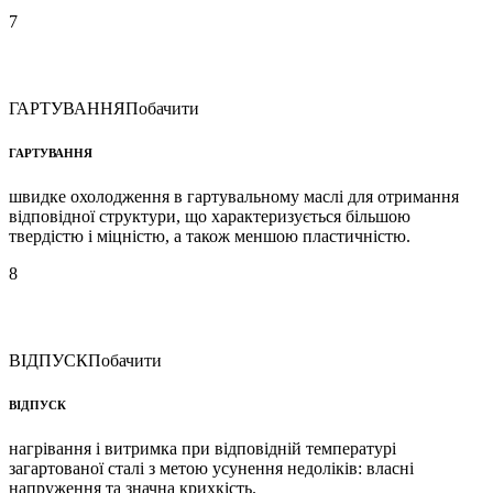
7
ГАРТУВАННЯ
Побачити
ГАРТУВАННЯ
швидке охолодження в гартувальному маслі для отримання
відповідної структури, що характеризується більшою
твердістю і міцністю, а також меншою пластичністю.
8
ВІДПУСК
Побачити
ВІДПУСК
нагрівання і витримка при відповідній температурі
загартованої сталі з метою усунення недоліків: власні
напруження та значна крихкість.