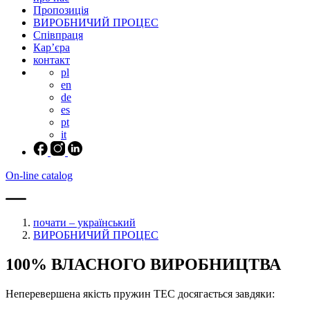
Пропозиція
ВИРОБНИЧИЙ ПРОЦЕС
Співпраця
Кар’єра
контакт
pl
en
de
es
pt
it
On-line catalog
почати – український
ВИРОБНИЧИЙ ПРОЦЕС
100% ВЛАСНОГО ВИРОБНИЦТВА
Неперевершена якість пружин ТЕС досягається завдяки: