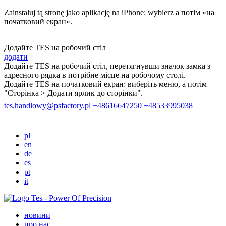
Zainstaluj tą stronę jako aplikację na iPhone: wybierz
a потім «на
початковий екран».
Додайте TES на робочий стіл
додати
Додайте ТЕS на робочий стіл, перетягнувши значок замка з
адресного рядка в потрібне місце на робочому столі.
Додайте TES на початковий екран: виберіть меню
, а потім
"Сторінка > Додати ярлик до сторінки".
tes.handlowy@psfactory.pl
+48616647250
+48533995038
pl
en
de
es
pt
it
новини
про нас