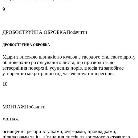
9
ДРОБОСТРУЙНА ОБРОБКА
Побачити
ДРОБОСТРУЙНА ОБРОБКА
Удари з високою швидкістю кульок з твердого сталевого дроту
об поверхню розтягуваного листа, що призводить до
затвердіння поверхні, усунення порів, зносів та запобігає
утворенню мікротріщин під час експлуатації ресори.
10
МОНТАЖ
Побачити
МОНТАЖ
оснащення ресори втулками, буферами, прокладками,
підкладками та ін., з’єднання листів за допомогою стяжного