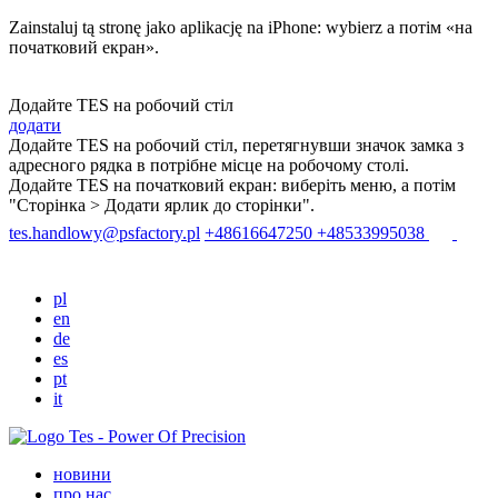
Zainstaluj tą stronę jako aplikację na iPhone: wybierz
a потім «на
початковий екран».
Додайте TES на робочий стіл
додати
Додайте ТЕS на робочий стіл, перетягнувши значок замка з
адресного рядка в потрібне місце на робочому столі.
Додайте TES на початковий екран: виберіть меню
, а потім
"Сторінка > Додати ярлик до сторінки".
tes.handlowy@psfactory.pl
+48616647250
+48533995038
pl
en
de
es
pt
it
новини
про нас